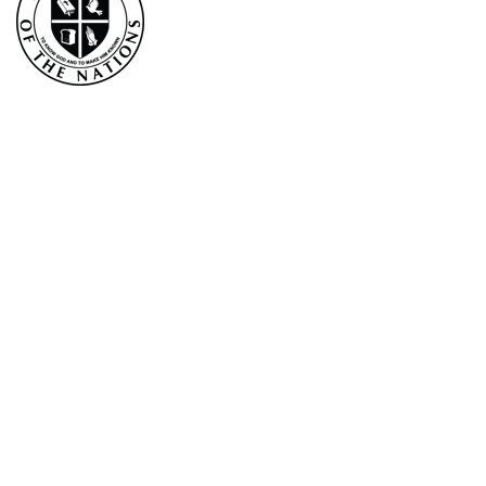
Email
First Name
Last Name