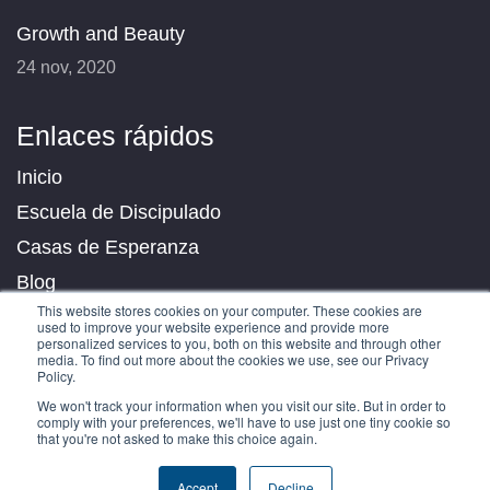
Growth and Beauty
24 nov, 2020
Enlaces rápidos
Inicio
Escuela de Discipulado
Casas de Esperanza
Blog
This website stores cookies on your computer. These cookies are
Contáctanos
used to improve your website experience and provide more
personalized services to you, both on this website and through other
media. To find out more about the cookies we use, see our Privacy
Policy.
We won't track your information when you visit our site. But in order to
Derechos reservados © YWAM San Jose.
comply with your preferences, we'll have to use just one tiny cookie so
that you're not asked to make this choice again.
Accept
Decline